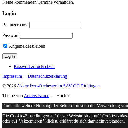
Keine kommenden Termine vorhanden.
Login
Benutzername
Passwort
Angemeldet bleiben
Passwort zurücksetzen
Impressum
–
Datenschutzerklärung
© 2026
Akkordeon-Orchester im SAV OG Pfullingen
Theme von
Anders Norén
—
Hoch ↑
Durch die weitere Nutzung der Seite stimmst du der Verwendung vo
Die Cookie-Einstellungen auf dieser Website sind auf "Cookies zulas
oder auf "Akzeptieren" klickst, erklärst du sich damit einverstanden.