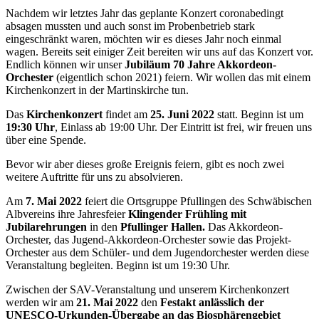
Nachdem wir letztes Jahr das geplante Konzert coronabedingt
absagen mussten und auch sonst im Probenbetrieb stark
eingeschränkt waren, möchten wir es dieses Jahr noch einmal
wagen. Bereits seit einiger Zeit bereiten wir uns auf das Konzert vor.
Endlich können wir unser
Jubiläum 70 Jahre Akkordeon-
Orchester
(eigentlich schon 2021) feiern. Wir wollen das mit einem
Kirchenkonzert in der Martinskirche tun.
Das
Kirchenkonzert
findet am
25. Juni 2022
statt. Beginn ist um
19:30 Uhr
, Einlass ab 19:00 Uhr. Der Eintritt ist frei, wir freuen uns
über eine Spende.
Bevor wir aber dieses große Ereignis feiern, gibt es noch zwei
weitere Auftritte für uns zu absolvieren.
Am
7. Mai 2022
feiert die Ortsgruppe Pfullingen des Schwäbischen
Albvereins ihre Jahresfeier
Klingender Frühling mit
Jubilarehrungen
in den
Pfullinger Hallen.
Das Akkordeon-
Orchester, das Jugend-Akkordeon-Orchester sowie das Projekt-
Orchester aus dem Schüler- und dem Jugendorchester werden diese
Veranstaltung begleiten. Beginn ist um 19:30 Uhr.
Zwischen der SAV-Veranstaltung und unserem Kirchenkonzert
werden wir am
21. Mai 2022
den
Festakt anlässlich der
UNESCO-Urkunden-Übergabe an das Biosphärengebiet