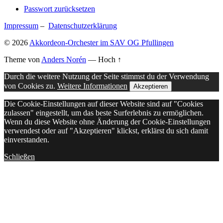
Passwort zurücksetzen
Impressum
–
Datenschutzerklärung
© 2026
Akkordeon-Orchester im SAV OG Pfullingen
Theme von
Anders Norén
—
Hoch ↑
Durch die weitere Nutzung der Seite stimmst du der Verwendung
von Cookies zu.
Weitere Informationen
Akzeptieren
Die Cookie-Einstellungen auf dieser Website sind auf "Cookies
zulassen" eingestellt, um das beste Surferlebnis zu ermöglichen.
Wenn du diese Website ohne Änderung der Cookie-Einstellungen
verwendest oder auf "Akzeptieren" klickst, erklärst du sich damit
einverstanden.
Schließen