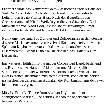
Orchester im SAV OG Pfullingen
Eröffnet wurde das Konzert mit dem klassischen Stück Air aus der
Suite Nr.3 von Johann Sebastian Bach unter der musikalischen
Leitung von Beate Fischer-Haas. Nach der Begrüßung von
Orchestervorstand Nicole Weiß folgen die vier Sätze der „ Drei
Musketiere“ von Adolf Götz, die mal heiter schwungvoll, mal
verträumt oder als Walzerklänge im ¾ Takt zu hören waren.
Nun kamen die rund 150 Zuhörer und Zuhörerinnen in den Genuss
des Ave Maria, gesungen von Evelyn Lißner, begleitet von Marco
Späth am Keyboard, bevor auch das Akkordeon-Orchester
zusammen mit Evelyn Lißner musizierte und das Halleluja zum
Besten gab.
Ein weiteres Highlight folgte mit der Corona Big-Band, bestehend
aus Beate Fischer-Haas am Akkordeon und Marco Späth am
Saxophon. Gegründet während des Corona Lockdowns als nur
zwei Personen zusammen musizieren durften, konnten die beiden
inzwischen bei zahlreichen Auftritten die Kombination aus den zwei
Instrumenten zeigen.
Mit „La Follia“, „Theme from Alaskan Night“ und dem
altenglischen Marsch „The british Grenadiers“ begeisterten die
beiden das Publikum.