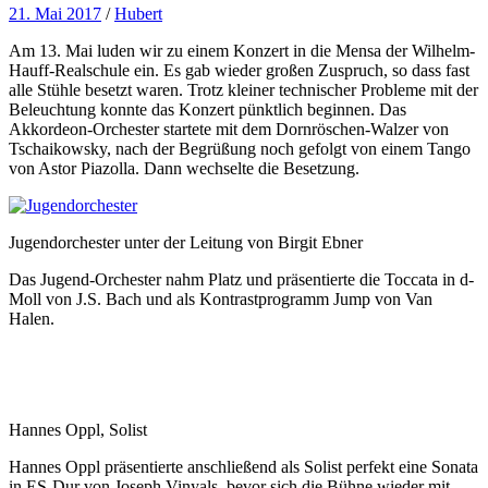
21. Mai 2017
/
Hubert
Am 13. Mai luden wir zu einem Konzert in die Mensa der Wilhelm-
Hauff-Realschule ein. Es gab wieder großen Zuspruch, so dass fast
alle Stühle besetzt waren. Trotz kleiner technischer Probleme mit der
Beleuchtung konnte das Konzert pünktlich beginnen. Das
Akkordeon-Orchester startete mit dem Dornröschen-Walzer von
Tschaikowsky, nach der Begrüßung noch gefolgt von einem Tango
von Astor Piazolla. Dann wechselte die Besetzung.
Jugendorchester unter der Leitung von Birgit Ebner
Das Jugend-Orchester nahm Platz und präsentierte die Toccata in d-
Moll von J.S. Bach und als Kontrastprogramm Jump von Van
Halen.
Hannes Oppl, Solist
Hannes Oppl präsentierte anschließend als Solist perfekt eine Sonata
in ES-Dur von Joseph Vinyals, bevor sich die Bühne wieder mit